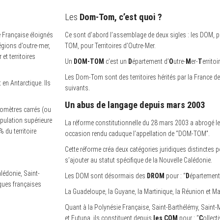
Les
Dom-Tom, c’est quoi ?
ue Française éloignés
Ce sont d’abord l’assemblage de deux sigles : les DOM, p
gions d’outre-mer,
TOM, pour Territoires d’Outre-Mer.
et territoires
Un
DOM-TOM
c’est un
D
épartement d’
O
utre-
M
er-
T
erritoi
Les Dom-Tom sont des territoires hérités par la France d
 en Antarctique. Ils
suivants.
Un abus de langage depuis mars 2003
ilomètres carrés (ou
opulation supérieure
La réforme constitutionnelle du 28 mars 2003 a abrogé 
 du territoire
occasion rendu caduque l’appellation de “DOM-TOM”.
Cette réforme créa deux catégories juridiques distinctes p
s’ajouter au statut spécifique de la Nouvelle Calédonie.
lédonie, Saint-
L
es DOM sont désormais des
DROM
pour : “
D
épartement
iques françaises
La Guadeloupe, la Guyane, la Martinique, la Réunion et M
Quant à la Polynésie Française,
Saint-Barthélémy, Saint-M
et Futuna, ils constituent depuis
les COM
pour : “
C
ollecti