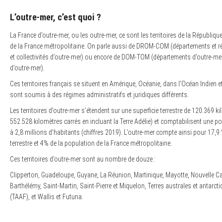
L’outre-mer, c’est quoi ?
La France d’outre-mer, ou les outre-mer, ce sont les territoires de la Républiq
de la France métropolitaine. On parle aussi de DROM-COM (départements et ré
et collectivités d’outre-mer) ou encore de DOM-TOM (départements d’outre-mer 
d’outre-mer).
Ces territoires français se situent en Amérique, Océanie, dans l’Océan Indien et
sont soumis à des régimes administratifs et juridiques différents.
Les territoires d’outre-mer s’étendent sur une superficie terrestre de 120.369 k
552.528 kilomètres carrés en incluant la Terre Adélie) et comptabilisent une p
à 2,8 millions d’habitants (chiffres 2019). L’outre-mer compte ainsi pour 17,9 %
terrestre et 4% de la population de la France métropolitaine.
Ces territoires d’outre-mer sont au nombre de douze :
Clipperton, Guadeloupe, Guyane, La Réunion, Martinique, Mayotte, Nouvelle Ca
Barthélémy, Saint-Martin, Saint-Pierre et Miquelon, Terres australes et antarct
(TAAF), et Wallis et Futuna.