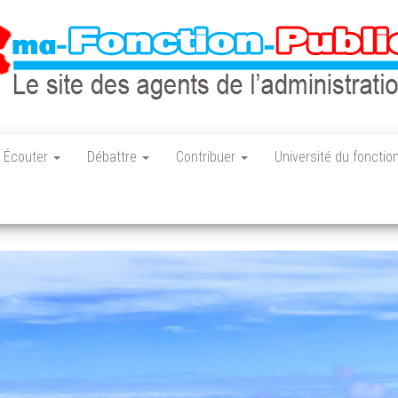
Le site des
ma-
agents de
fonction-
Écouter
Débattre
Contribuer
Université du fonctio
l'administration
française
publique.fr