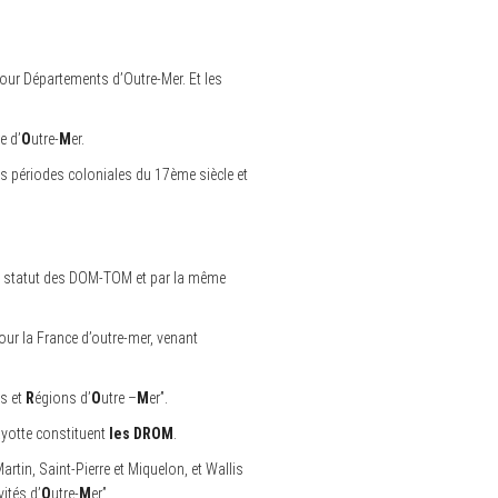
our Départements d’Outre-Mer. Et les
re d’
O
utre-
M
er.
es périodes coloniales du 17ème siècle et
le statut des DOM-TOM et par la même
our la France d’outre-mer, venant
s et
R
égions d’
O
utre –
M
er”.
ayotte constituent
les DROM
.
artin, Saint-Pierre et Miquelon, et
Wallis
vités d’
O
utre-
M
er”.