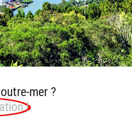
n outre-mer ?
ation !