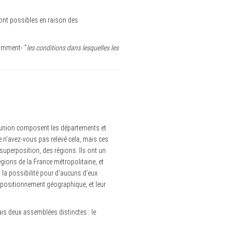
ont possibles en raison des
tamment- “
les conditions dans lesquelles les
Réunion composent les départements et
 n’avez-vous pas relevé cela, mais ces
n superposition, des régions. Ils ont un
égions de la France métropolitaine, et
la possibilité pour d’aucuns d’eux
 positionnement géographique, et leur
mais deux assemblées distinctes : le