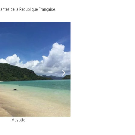
rantes de la République Française.
Mayotte
Nouvelle 