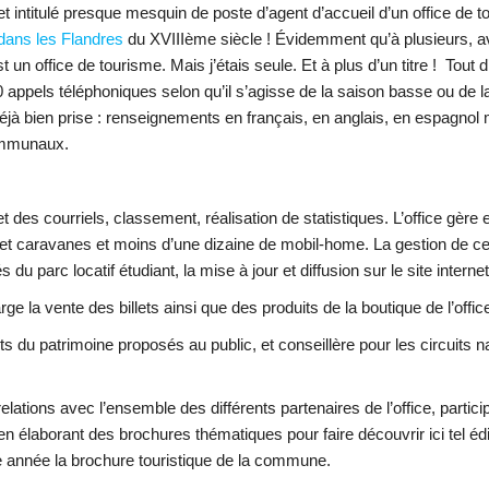
et intitulé presque mesquin de poste d’agent d’accueil d’un office de to
 dans les Flandres
du XVIIIème siècle ! Évidemment qu’à plusieurs, a
t un office de tourisme. Mais j’étais seule. Et à plus d’un titre ! Tout 
 appels téléphoniques selon qu’il s’agisse de la saison basse ou de l
jà bien prise : renseignements en français, en anglais, en espagnol m
communaux.
t des courriels, classement, réalisation de statistiques. L’office gère 
aravanes et moins d’une dizaine de mobil-home. La gestion de ces 
 du parc locatif étudiant, la mise à jour et diffusion sur le site inter
arge la vente des billets ainsi que des produits de la boutique de l’offic
cuits du patrimoine proposés au public, et conseillère pour les circuits
elations avec l’ensemble des différents partenaires de l’office, partic
n élaborant des brochures thématiques pour faire découvrir ici tel édi
e année la brochure touristique de la commune.