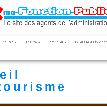
Le site des
ma-
agents de
fonction-
Écouter
Débattre
Contribuer
Université du fonctio
l'administration
française
publique.fr
eil
 tourisme