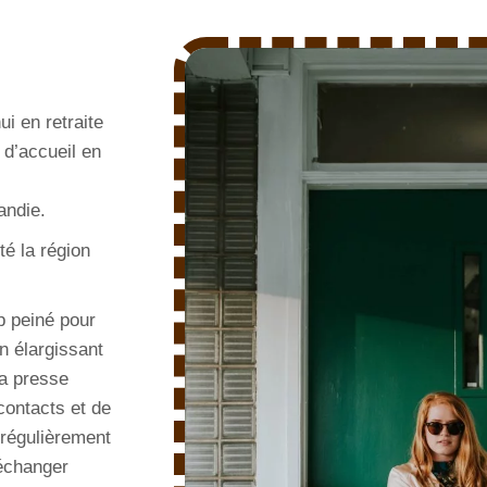
ui en retraite
 d’accueil en
andie.
té la région
p peiné pour
n élargissant
la presse
contacts et de
 régulièrement
 échanger