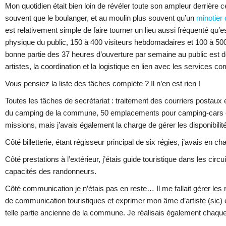
Mon quotidien était bien loin de révéler toute son ampleur derrière c
souvent que le boulanger, et au moulin plus souvent qu’un
minotier
est relativement simple de faire tourner un lieu aussi fréquenté qu’es
physique du public, 150 à 400 visiteurs hebdomadaires et 100 à 500
bonne partie des 37 heures d’ouverture par semaine au public est dé
artistes, la coordination et la logistique en lien avec les services 
Vous pensiez la liste des tâches complète ? Il n’en est rien !
Toutes les tâches de secrétariat : traitement des courriers postaux e
du camping de la commune, 50 emplacements pour camping-cars et c
missions, mais j’avais également la charge de gérer les disponibilités
Côté billetterie, étant régisseur principal de six régies, j’avais en ch
Côté prestations à l’extérieur, j’étais guide touristique dans les cir
capacités des randonneurs.
Côté communication je n’étais pas en reste… Il me fallait gérer les r
de communication touristiques et exprimer mon âme d’artiste (sic) e
telle partie ancienne de la commune. Je réalisais également chaqu